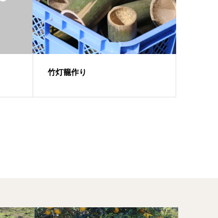
竹灯籠作り