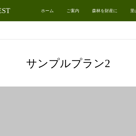
EST
ホーム
ご案内
森林を財産に
里
サンプルプラン2