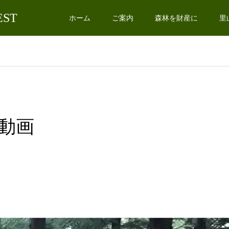
EST
ホーム
ご案内
森林を財産に
里
動画