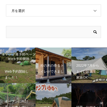
月を選択
杉の木の香るト
2022年7月から
Web予約開始し
イレができまし
トイレ設置でご
ました！
た
家族OK
オープンに向け